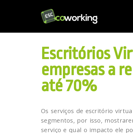
Escritórios Vi
empresas a re
até 70%
Os serviços de escritório virtu
segmentos, por isso, mostrare
serviço e qual o impacto ele 