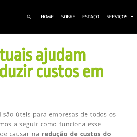
HOME
SOBRE
ESPAÇO
SERVIÇOS
rtuais ajudam
duzir custos em
al são úteis para empresas de todos os
mos a seguir como funciona esse
pode causar na
redução de custos do