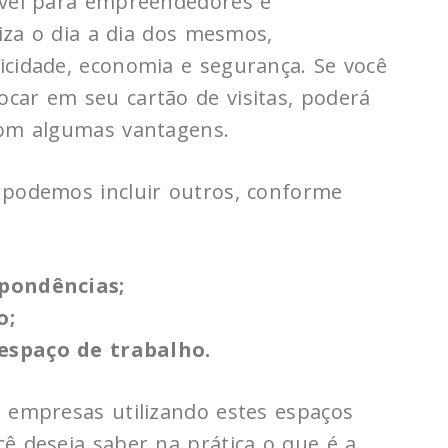
ível para empreendedores e
miza o dia a dia dos mesmos,
icidade, economia e segurança. Se você
car em seu cartão de visitas, poderá
com algumas vantagens.
 podemos incluir outros, conforme
pondências;
o;
spaço de trabalho.
e empresas utilizando estes espaços
ê deseja saber na prática o que é a